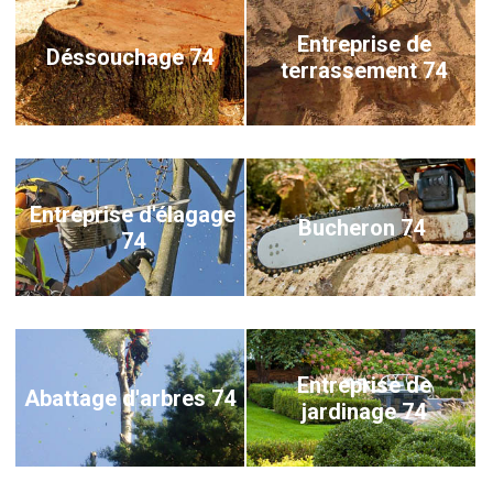
Entreprise de
Déssouchage 74
terrassement 74
Entreprise d'élagage
Bucheron 74
74
Entreprise de
Abattage d'arbres 74
jardinage 74