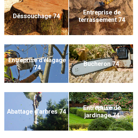
Entreprise de
Déssouchage 74
terrassement 74
Entreprise d'élagage
Bucheron 74
74
Entreprise de
Abattage d'arbres 74
jardinage 74