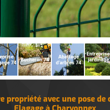
Entreprise
eprise
Abattage
Bucheron 74
jardinage
gage 74
d'arbres 74
re propriété avec une pose de 
Elagage à Charvonnex