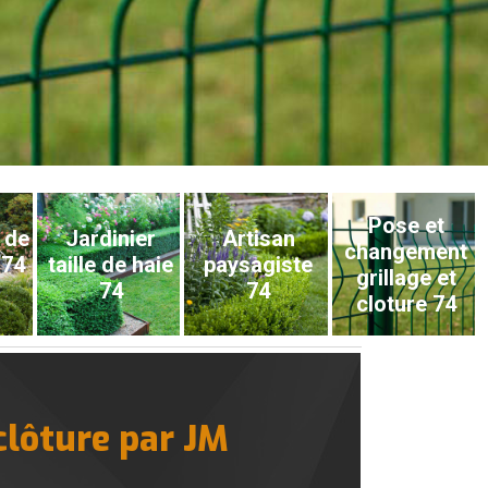
Pose et
 de
Jardinier
Artisan
changement
 74
taille de haie
paysagiste
grillage et
74
74
cloture 74
clôture par JM