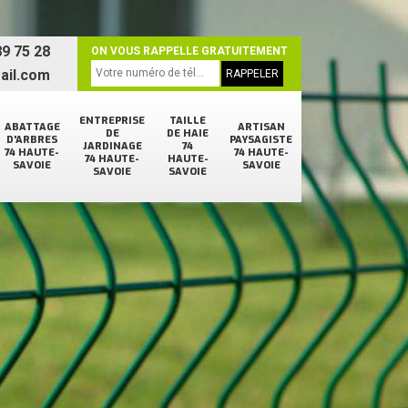
9 75 28
ON VOUS RAPPELLE GRATUITEMENT
ail.com
ENTREPRISE
TAILLE
ABATTAGE
ARTISAN
DE
DE HAIE
D'ARBRES
PAYSAGISTE
JARDINAGE
74
74 HAUTE-
74 HAUTE-
74 HAUTE-
HAUTE-
SAVOIE
SAVOIE
SAVOIE
SAVOIE