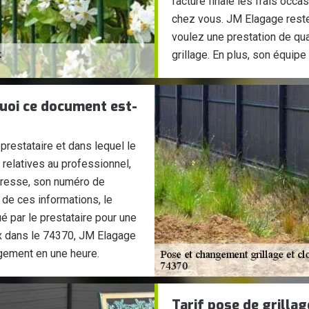
facture finale les frais occ
chez vous. JM Elagage reste
voulez une prestation de qua
grillage. En plus, son équipe
quoi ce document est-
prestataire et dans lequel le
 relatives au professionnel,
dresse, son numéro de
de ces informations, le
ué par le prestataire pour une
ex dans le 74370, JM Elagage
gement en une heure.
Tarif pose de grillag