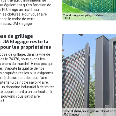
vos travaux d’installation de
peut également qu’en fonction de
 le PLU exige un matériau
 les clôtures. Pour vous faire
ans le cadre de cette
contactez JM Elagage.
ose de grillage
: JM Elagage reste la
pour les propriétaires
ose de grillage, dans la ville de
s le 74370, nous avons les
s chers du marché. À nos prix qui
as, s’ajoute la qualité de nos
s propriétaires les plus exigeants
lité choisissent de nous faire
te tenu de notre savoir-faire.
un domaine industriel à délimiter
té appartenant à un particulier à
s pouvons vous satisfaire.
s !