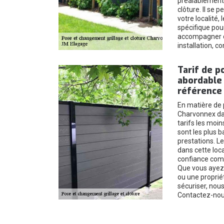
préalablement 
clôture. Il se 
votre localité,
spécifique pour
accompagner d
installation, 
Tarif de p
abordable 
référence 
En matière de p
Charvonnex dan
tarifs les moin
sont les plus b
prestations. Le
dans cette loca
confiance comp
Que vous ayez 
ou une proprié
sécuriser, nou
Contactez-nou