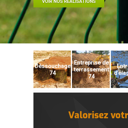
VOIR NOS RÉALISATIONS
Entreprise de
Déssouchage
Entr
terrassement
74
d'éla
74
Valorisez vot