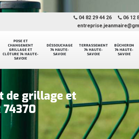
04 82 29 44 26
06 12 8
entreprise.jeanmaire@gm
POSE ET
CHANGEMENT
DÉSSOUCHAGE
TERRASSEMENT
BÛCHERON
GRILLAGE ET
74 HAUTE-
74 HAUTE-
74 HAUTE-
CLÔTURE 74 HAUTE-
SAVOIE
SAVOIE
SAVOIE
SAVOIE
 de grillage et
x 74370