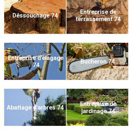
Entreprise de
Déssouchage 74
terrassement 74
Entreprise d'élagage
Bucheron 74
74
Entreprise de
Abattage d'arbres 74
jardinage 74