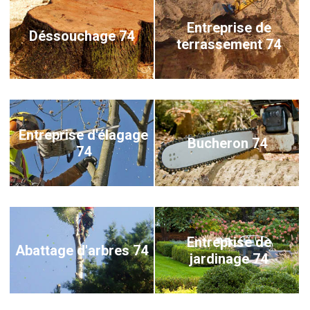
Entreprise de
Déssouchage 74
terrassement 74
Entreprise d'élagage
Bucheron 74
74
Entreprise de
Abattage d'arbres 74
jardinage 74