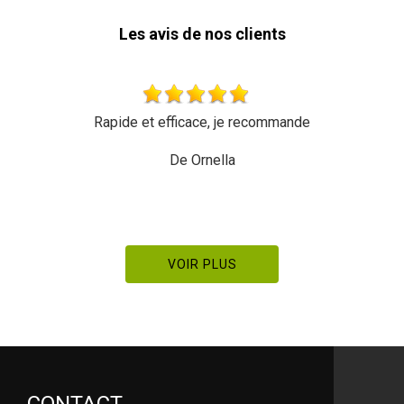
Les avis de nos clients
icace, je recommande
Très bon travail une équipe
recom
e Ornella
De M
VOIR PLUS