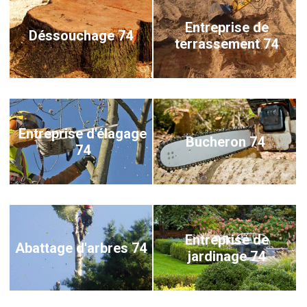
Entreprise de
Déssouchage 74
terrassement 74
Entreprise d'élagage
Bucheron 74
74
Entreprise de
Abattage d'arbres 74
jardinage 74