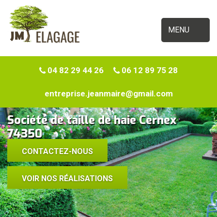
MENU
04 82 29 44 26
06 12 89 75 28
entreprise.jeanmaire@gmail.com
Société de taille de haie Cernex
74350
CONTACTEZ-NOUS
VOIR NOS RÉALISATIONS