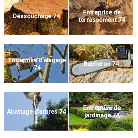
Entreprise de
Déssouchage 74
terrassement 74
Entreprise d'élagage
Bucheron 74
74
Entreprise de
Abattage d'arbres 74
jardinage 74