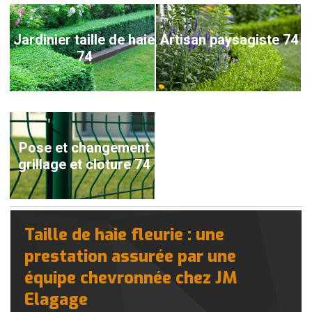
Jardinier taille de haie
Artisan paysagiste 74
74
Pose et changement
grillage et cloture 74
Taille de haie fleurie : une
prestation assurée par une
équipe chevronnée chez JM
Elagage