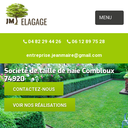
MENU
04 82 29 44 26
06 12 89 75 28
entreprise.jeanmaire@gmail.com
Société de taille de haie Combloux
74920
CONTACTEZ-NOUS
VOIR NOS RÉALISATIONS