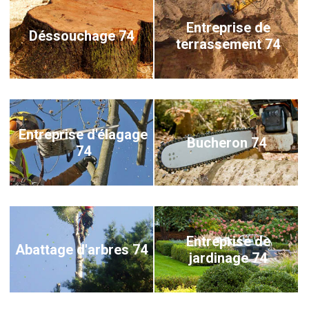
Entreprise de
Déssouchage 74
terrassement 74
Entreprise d'élagage
Bucheron 74
74
Entreprise de
Abattage d'arbres 74
jardinage 74