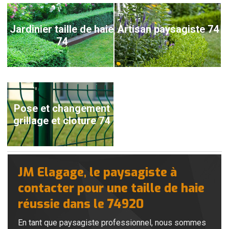
Jardinier taille de haie
Artisan paysagiste 74
74
Pose et changement
grillage et cloture 74
JM Elagage, le paysagiste à
contacter pour une taille de haie
réussie dans le 74920
En tant que paysagiste professionnel, nous sommes