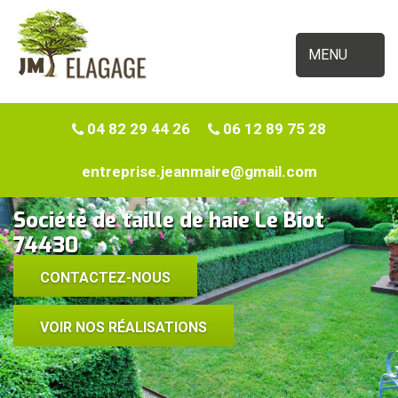
MENU
04 82 29 44 26
06 12 89 75 28
entreprise.jeanmaire@gmail.com
Société de taille de haie Le Biot
74430
CONTACTEZ-NOUS
VOIR NOS RÉALISATIONS