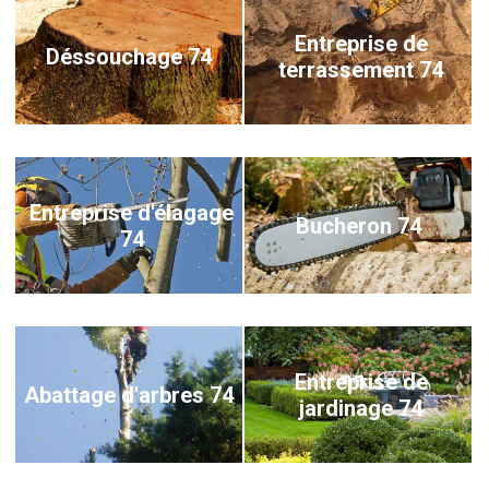
Entreprise de
Déssouchage 74
terrassement 74
Entreprise d'élagage
Bucheron 74
74
Entreprise de
Abattage d'arbres 74
jardinage 74