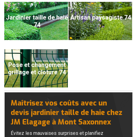
Jardinier taille de haie
Artisan paysagiste 74
74
Pose et changement
grillage et cloture 74
Maîtrisez vos coûts avec un
devis jardinier taille de haie chez
JM Elagage à Mont Saxonnex
Évitez les mauvaises surprises et planifiez