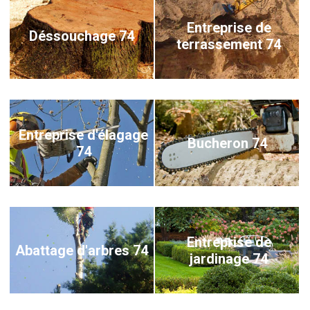
Entreprise de
Déssouchage 74
terrassement 74
Entreprise d'élagage
Bucheron 74
74
Entreprise de
Abattage d'arbres 74
jardinage 74