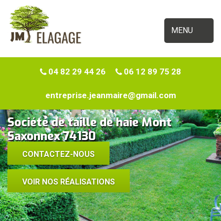
MENU
04 82 29 44 26
06 12 89 75 28
entreprise.jeanmaire@gmail.com
Société de taille de haie Mont
Saxonnex 74130
CONTACTEZ-NOUS
VOIR NOS RÉALISATIONS