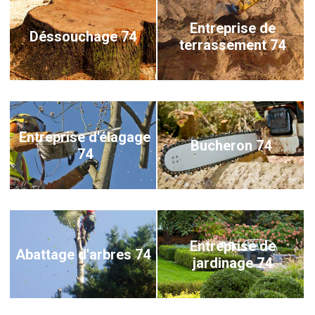
Entreprise de
Déssouchage 74
terrassement 74
Entreprise d'élagage
Bucheron 74
74
Entreprise de
Abattage d'arbres 74
jardinage 74