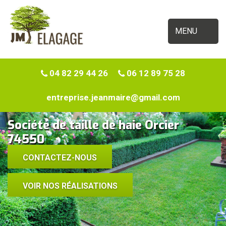
MENU
04 82 29 44 26
06 12 89 75 28
entreprise.jeanmaire@gmail.com
Société de taille de haie Orcier
74550
CONTACTEZ-NOUS
VOIR NOS RÉALISATIONS