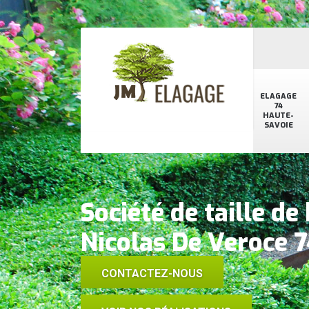
ELAGAGE
74
HAUTE-
SAVOIE
Société de taille de
Nicolas De Veroce 
CONTACTEZ-NOUS