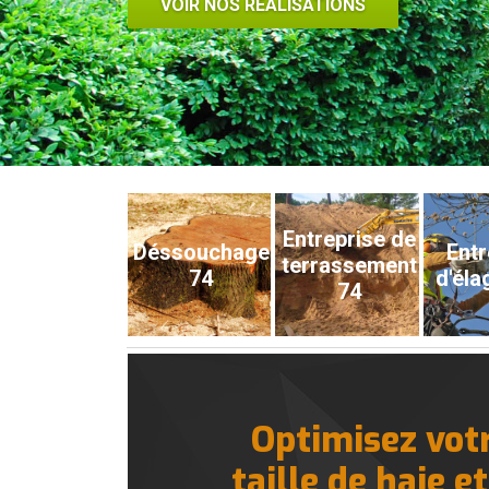
VOIR NOS RÉALISATIONS
Entreprise de
Déssouchage
Entr
terrassement
74
d'éla
74
Optimisez votr
taille de haie 