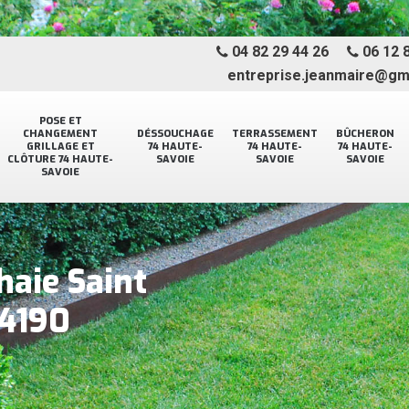
04 82 29 44 26
06 12 8
entreprise.jeanmaire@gm
POSE ET
CHANGEMENT
DÉSSOUCHAGE
TERRASSEMENT
BÛCHERON
GRILLAGE ET
74 HAUTE-
74 HAUTE-
74 HAUTE-
CLÔTURE 74 HAUTE-
SAVOIE
SAVOIE
SAVOIE
SAVOIE
 haie Saint
74190