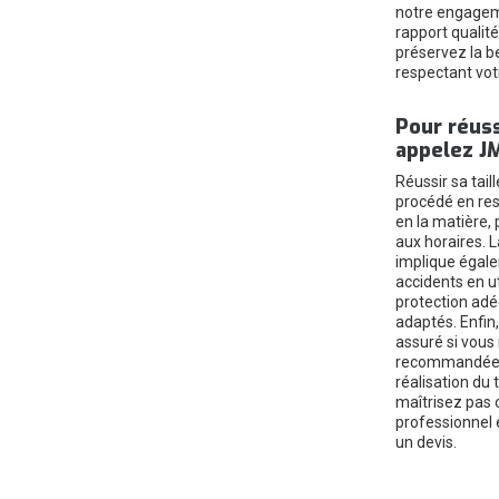
notre engageme
rapport qualit
préservez la be
respectant vot
Pour réuss
appelez J
Réussir sa tail
procédé en res
en la matière, 
aux horaires. L
implique égale
accidents en ut
protection adé
adaptés. Enfin, 
assuré si vous
recommandées 
réalisation du 
maîtrisez pas 
professionnel 
un devis.