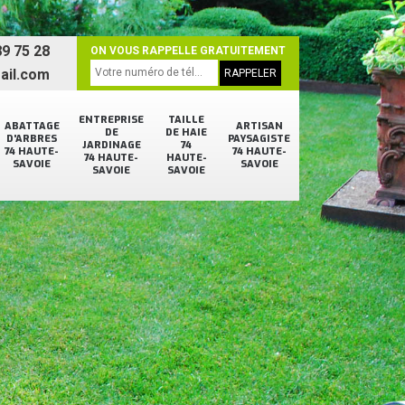
9 75 28
ON VOUS RAPPELLE GRATUITEMENT
ail.com
ENTREPRISE
TAILLE
ABATTAGE
ARTISAN
DE
DE HAIE
D'ARBRES
PAYSAGISTE
JARDINAGE
74
74 HAUTE-
74 HAUTE-
74 HAUTE-
HAUTE-
SAVOIE
SAVOIE
SAVOIE
SAVOIE