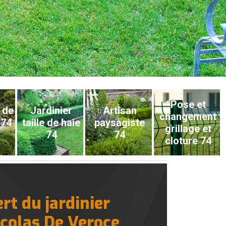
Pose et
 de
Jardinier
Artisan
changement
 74
taille de haie
paysagiste
grillage et
74
74
cloture 74
rt du jardinier
icolas De Veroce