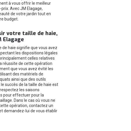
nt à vous offrir le meilleur
é-prix. Avec JM Elagage,
auté de votre jardin tout en
re budget.
ir votre taille de haie,
M Elagage
le de haie signifie que vous avez
pectant les dispositions légales
principalement celles relatives
a réussite de cette opération
ment que vous avez évité les
ilisant des matériels de
quats ainsi que des outils
le succès de la taille de haie est
 respectez les saisons
pour effectuer pour la
taillage. Dans le cas où vous ne
cette opération, contactez un
et demandez-lui de vous établir