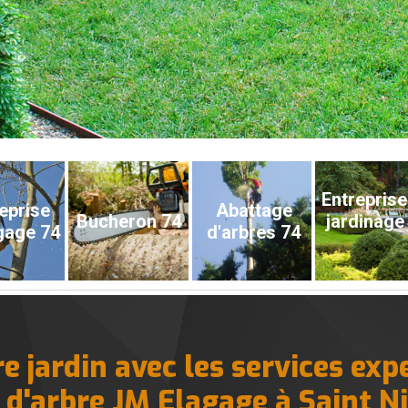
Entreprise
eprise
Abattage
Bucheron 74
jardinage
gage 74
d'arbres 74
e jardin avec les services expe
et d'arbre JM Elagage à Saint N