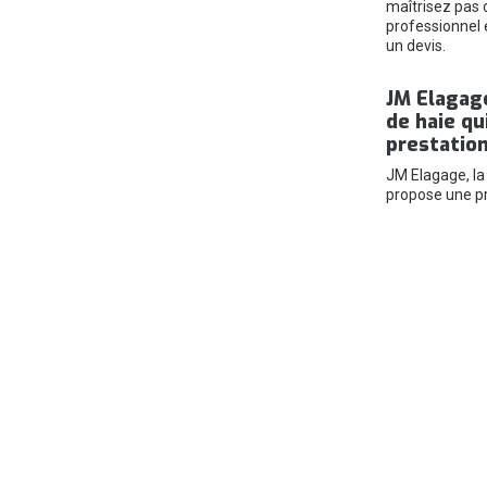
maîtrisez pas 
professionnel 
un devis.
JM Elagage
de haie qu
prestation
JM Elagage, la 
propose une pr