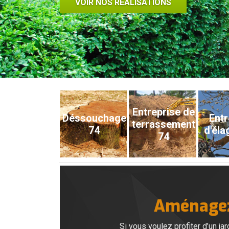
VOIR NOS RÉALISATIONS
Entreprise de
Déssouchage
Entr
terrassement
74
d'éla
74
Aménagez 
Si vous voulez profiter d’un ja