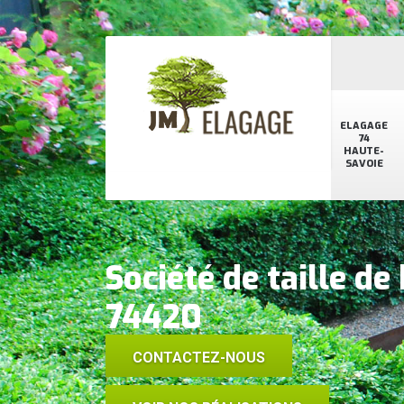
ELAGAGE
74
HAUTE-
SAVOIE
Société de taille de
74420
CONTACTEZ-NOUS