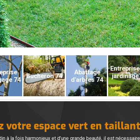
Entreprise
eprise
Abattage
Bucheron 74
jardinage
gage 74
d'arbres 74
votre espace vert en taillant
rdin à la fois harmonieux et d’une grande beauté, il est nécessair