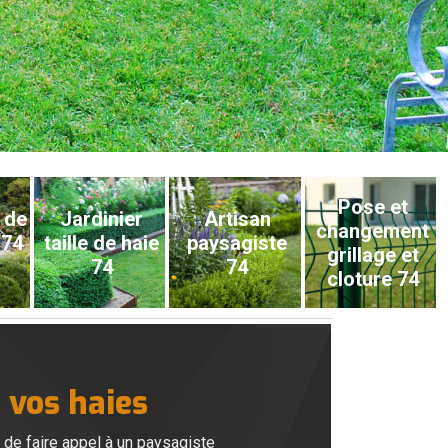
Pose et
 de
Jardinier
Artisan
changement
 74
taille de haie
paysagiste
grillage et
74
74
cloture 74
 vos haies
e de faire appel à un paysagiste