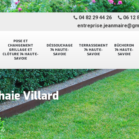
04 82 29 44 26
06 12 8
entreprise.jeanmaire@gm
POSE ET
CHANGEMENT
DÉSSOUCHAGE
TERRASSEMENT
BÛCHERON
GRILLAGE ET
74 HAUTE-
74 HAUTE-
74 HAUTE-
CLÔTURE 74 HAUTE-
SAVOIE
SAVOIE
SAVOIE
SAVOIE
 haie Villard