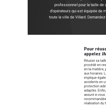
professionnel pour la taille de
d’opérateurs qui est équipée de m
toute la ville de Villard. Demande
Pour réuss
appelez J
Réussir sa tail
procédé en res
en la matière, 
aux horaires. L
implique égale
accidents en ut
protection adé
adaptés. Enfin, 
assuré si vous
recommandées 
réalisation du 