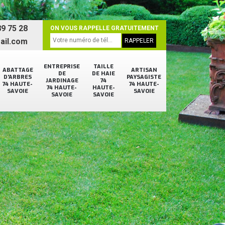
9 75 28
ON VOUS RAPPELLE GRATUITEMENT
ail.com
ENTREPRISE
TAILLE
ABATTAGE
ARTISAN
DE
DE HAIE
D'ARBRES
PAYSAGISTE
JARDINAGE
74
74 HAUTE-
74 HAUTE-
74 HAUTE-
HAUTE-
SAVOIE
SAVOIE
SAVOIE
SAVOIE