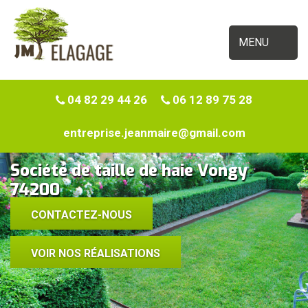
MENU
04 82 29 44 26
06 12 89 75 28
entreprise.jeanmaire@gmail.com
Société de taille de haie Vongy
74200
CONTACTEZ-NOUS
VOIR NOS RÉALISATIONS