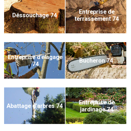
Entreprise de
Déssouchage 74
terrassement 74
Entreprise d'élagage
Bucheron 74
74
Entreprise de
Abattage d'arbres 74
jardinage 74