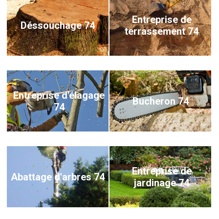
Entreprise de
Déssouchage 74
terrassement 74
Entreprise d'élagage
Bucheron 74
74
Entreprise de
Abattage d'arbres 74
jardinage 74