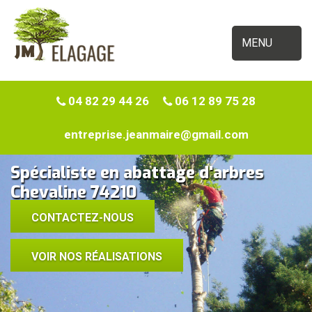
MENU
04 82 29 44 26
06 12 89 75 28
entreprise.jeanmaire@gmail.com
Spécialiste en abattage d'arbres
Chevaline 74210
CONTACTEZ-NOUS
VOIR NOS RÉALISATIONS