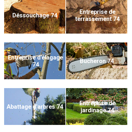
Entreprise de
Déssouchage 74
terrassement 74
Entreprise d'élagage
Bucheron 74
74
Entreprise de
Abattage d'arbres 74
jardinage 74