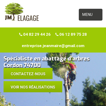
MENU
04 82 29 44 26
06 12 89 75 28
entreprise.jeanmaire@gmail.com
Spécialiste en abattage d'arbres
Cordon 74700
CONTACTEZ-NOUS
VOIR NOS RÉALISATIONS