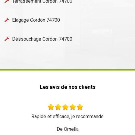
Terrassement Cordon 74700
Elagage Cordon 74700
Déssouchage Cordon 74700
Les avis de nos clients
de et efficace, je recommande
Très beau travail 
dyn
De Ornella