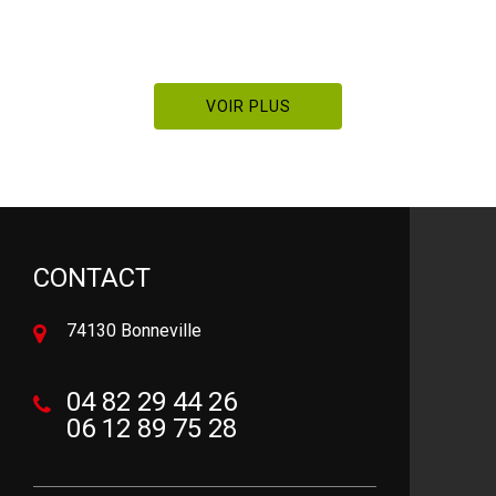
De 
VOIR PLUS
CONTACT
74130 Bonneville
04 82 29 44 26
06 12 89 75 28