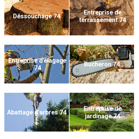
Entreprise de
Déssouchage 74
terrassement 74
Entreprise d'élagage
Bucheron 74
74
Entreprise de
Abattage d'arbres 74
jardinage 74