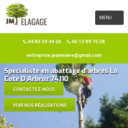
MENU
04 82 29 44 26
06 12 89 75 28
entreprise.jeanmaire@gmail.com
Spécialiste en abattage d'arbres La
Cote D Arbroz 74110
CONTACTEZ-NOUS
VOIR NOS RÉALISATIONS