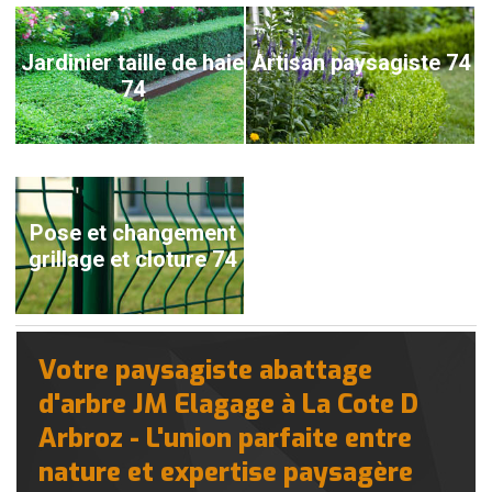
Jardinier taille de haie
Artisan paysagiste 74
74
Pose et changement
grillage et cloture 74
Votre paysagiste abattage
d'arbre JM Elagage à La Cote D
Arbroz - L'union parfaite entre
nature et expertise paysagère