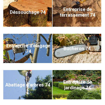
Entreprise de
Déssouchage 74
terrassement 74
Entreprise d'élagage
Bucheron 74
74
Entreprise de
Abattage d'arbres 74
jardinage 74