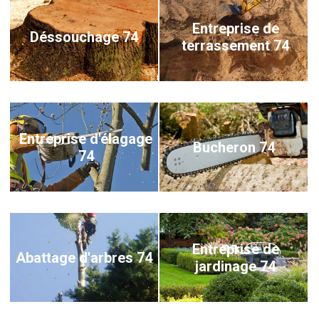
Entreprise de
Déssouchage 74
terrassement 74
Entreprise d'élagage
Bucheron 74
74
Entreprise de
Abattage d'arbres 74
jardinage 74