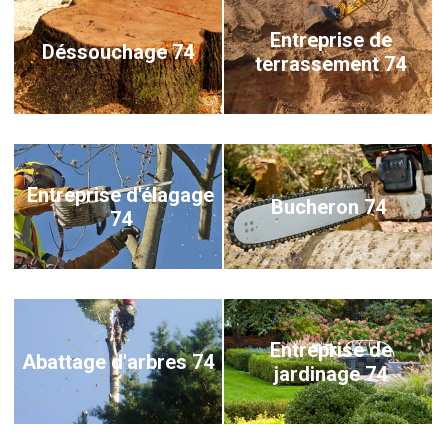
Entreprise de
Déssouchage 74
terrassement 74
Entreprise d'élagage
Bucheron 74
74
Entreprise de
Abattage d'arbres 74
jardinage 74