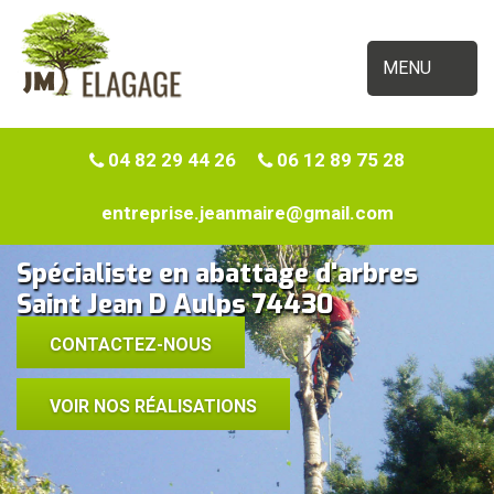
MENU
04 82 29 44 26
06 12 89 75 28
entreprise.jeanmaire@gmail.com
Spécialiste en abattage d'arbres
Saint Jean D Aulps 74430
CONTACTEZ-NOUS
VOIR NOS RÉALISATIONS