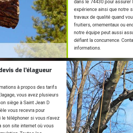
dans le 74430 pour assurer l
expérience ainsi que notre s
travaux de qualité quand vous
fruitiers, ornementaux ou enc
notre équipe peut aussi assu
défiant la concurrence. Con
informations.
evis de l’élagueur
mations à propos des tarifs
Elagage, vous avez plusieurs
son siège à Saint Jean D
tèle vous recevra pour
 le téléphoner si vous n’avez
 son site internet où vous