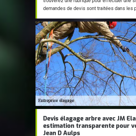
trouverez une rubrique pour effectuer une s
demandes de devis sont traitées dans les p
Devis élagage arbre avec JM El
estimation transparente pour vo
Jean D Aulps