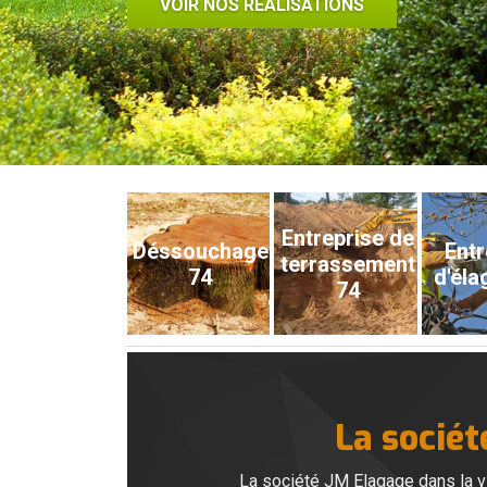
VOIR NOS RÉALISATIONS
Entreprise de
Déssouchage
Entr
terrassement
74
d'éla
74
La sociét
La société JM Elagage dans la vi