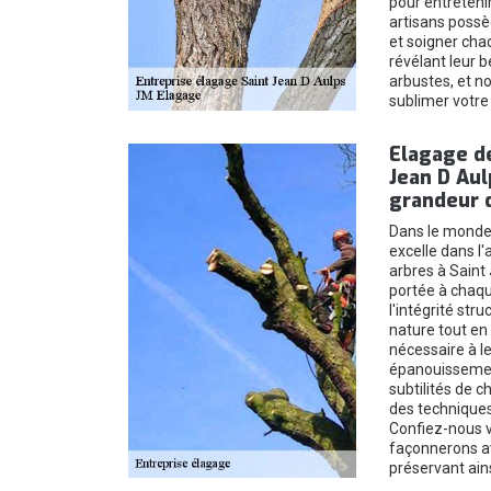
pour entreteni
artisans possèd
et soigner cha
révélant leur 
arbustes, et n
sublimer votr
Elagage de
Jean D Aul
grandeur d
Dans le monde
excelle dans l'
arbres à Saint
portée à chaq
l'intégrité str
nature tout en 
nécessaire à le
épanouissemen
subtilités de c
des techniques
Confiez-nous v
façonnerons av
préservant ains