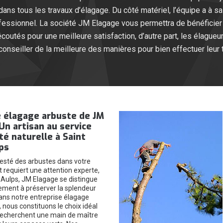
s tous les travaux d’élagage. Du côté matériel, l’équipe a à sa 
ofessionnel. La société JM Elagage vous permettra de bénéficier d’
outés pour une meilleure satisfaction, d’autre part, les élague
onseiller de la meilleure des manières pour bien effectuer leur t
e élagage arbuste de JM
Un artisan au service
té naturelle à Saint
ps
esté des arbustes dans votre
requiert une attention experte,
 Aulps, JM Elagage se distingue
ment à préserver la splendeur
Dans notre entreprise élagage
 nous constituons le choix idéal
recherchent une main de maître