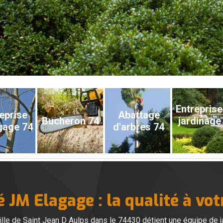
Entreprise
eprise
Abattage
Bucheron 74
jardinage
gage 74
d'arbres 74
é JM Elagage : la qualité à vot
lle de Saint Jean D Aulps dans le 74430 détient une équipe de j