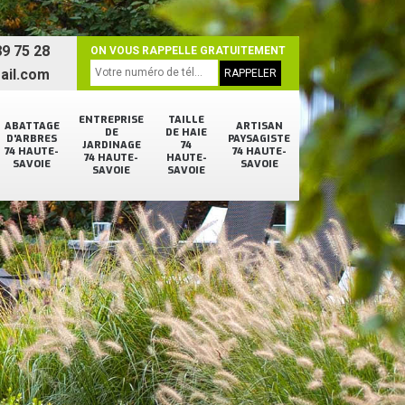
9 75 28
ON VOUS RAPPELLE GRATUITEMENT
ail.com
ENTREPRISE
TAILLE
ABATTAGE
ARTISAN
DE
DE HAIE
D'ARBRES
PAYSAGISTE
JARDINAGE
74
74 HAUTE-
74 HAUTE-
74 HAUTE-
HAUTE-
SAVOIE
SAVOIE
SAVOIE
SAVOIE