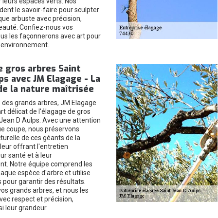
r leurs espaces verts. Nos
ent le savoir-faire pour sculpter
que arbuste avec précision,
beauté. Confiez-nous vos
ous les façonnerons avec art pour
e environnement.
 gros arbres Saint
ps avec JM Elagage - La
e la nature maîtrisée
 des grands arbres, JM Elagage
art délicat de l'élagage de gros
 Jean D Aulps. Avec une attention
ue coupe, nous préservons
ucturelle de ces géants de la
leur offrant l'entretien
ur santé et à leur
t. Notre équipe comprend les
haque espèce d'arbre et utilise
 pour garantir des résultats.
os grands arbres, et nous les
ec respect et précision,
i leur grandeur.