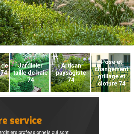
Pose et
 de
Jardinier
Artisan
changement
 74
taille de haie
paysagiste
grillage et
74
74
cloture 74
re service
ardiniers professionnels qui sont