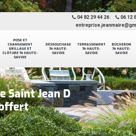
04 82 29 44 26
06 12 8
entreprise.jeanmaire@gm
POSE ET
CHANGEMENT
DÉSSOUCHAGE
TERRASSEMENT
BÛCHERON
GRILLAGE ET
74 HAUTE-
74 HAUTE-
74 HAUTE-
CLÔTURE 74 HAUTE-
SAVOIE
SAVOIE
SAVOIE
SAVOIE
e Saint Jean D
offert