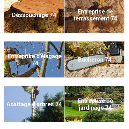
Entreprise de
Déssouchage 74
terrassement 74
Entreprise d'élagage
Bucheron 74
74
Entreprise de
Abattage d'arbres 74
jardinage 74