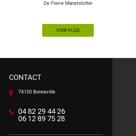
totter
De Meal
VOIR PLUS
CONTACT
74130 Bonneville
04 82 29 44 26
06 12 89 75 28