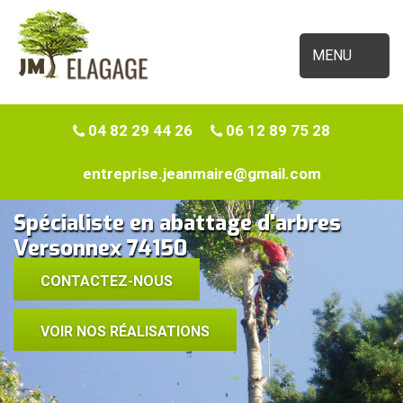
MENU
04 82 29 44 26
06 12 89 75 28
entreprise.jeanmaire@gmail.com
Spécialiste en abattage d'arbres
Versonnex 74150
CONTACTEZ-NOUS
VOIR NOS RÉALISATIONS