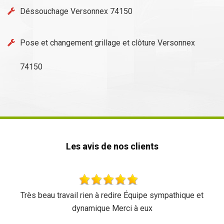
Déssouchage Versonnex 74150
Pose et changement grillage et clôture Versonnex
74150
Les avis de nos clients
Équipe sympathique et
Très bon travail une équipe très sym
 à eux
recommande