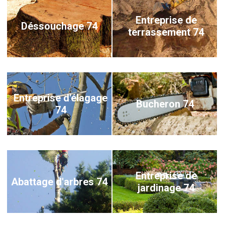
Entreprise de
Déssouchage 74
terrassement 74
Entreprise d'élagage
Bucheron 74
74
Entreprise de
Abattage d'arbres 74
jardinage 74