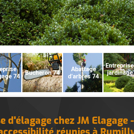
Entreprise
eprise
Abattage
Bucheron 74
jardinage
gage 74
d'arbres 74
se d'élagage chez JM Elagage -
accessibilité réunies à Rumill