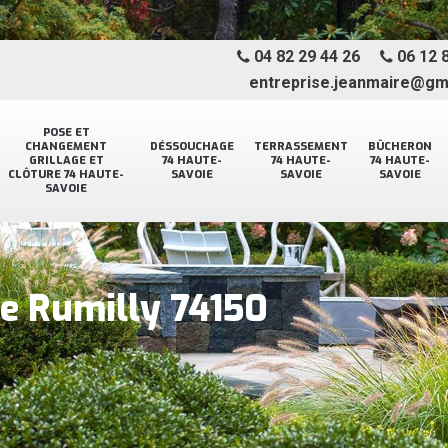
04 82 29 44 26
06 12 8
entreprise.jeanmaire@gm
POSE ET
CHANGEMENT
DÉSSOUCHAGE
TERRASSEMENT
BÛCHERON
GRILLAGE ET
74 HAUTE-
74 HAUTE-
74 HAUTE-
CLÔTURE 74 HAUTE-
SAVOIE
SAVOIE
SAVOIE
SAVOIE
ge Rumilly 74150