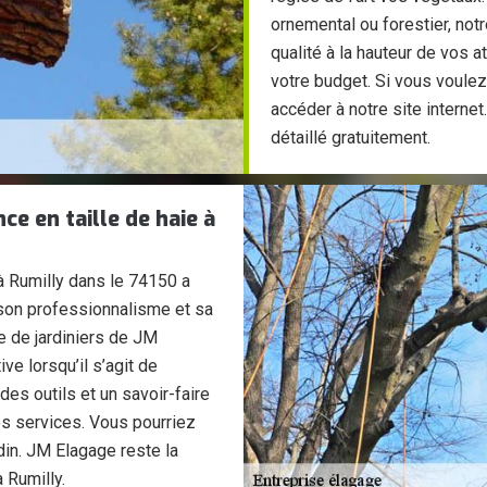
ornemental ou forestier, not
qualité à la hauteur de vos a
votre budget. Si vous voulez
accéder à notre site interne
détaillé gratuitement.
e en taille de haie à
 à Rumilly dans le 74150 a
son professionnalisme et sa
e de jardiniers de JM
ive lorsqu’il s’agit de
 des outils et un savoir-faire
os services. Vous pourriez
din. JM Elagage reste la
 Rumilly.