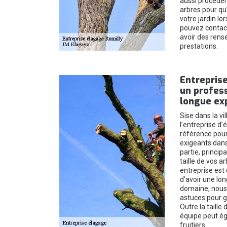
aussi procéder 
arbres pour qu’
votre jardin l
pouvez contact
avoir des rens
prestations.
Entreprise
un profess
longue ex
Sise dans la vi
l’entreprise d
référence pour 
exigeants dans 
partie, princip
taille de vos 
entreprise est c
d’avoir une lo
domaine, nous
astuces pour ga
Outre la taille
équipe peut ég
fruitiers.