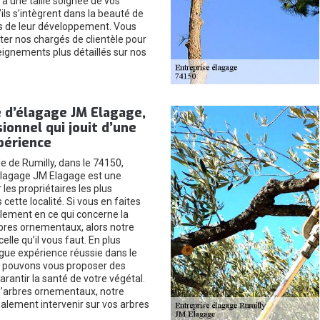
à une taille soignée de vos
ils s’intègrent dans la beauté de
ors de leur développement. Vous
er nos chargés de clientèle pour
eignements plus détaillés sur nos
 d’élagage JM Elagage,
ionnel qui jouit d’une
périence
lle de Rumilly, dans le 74150,
’élagage JM Elagage est une
les propriétaires les plus
cette localité. Si vous en faites
alement en ce qui concerne la
arbres ornementaux, alors notre
elle qu’il vous faut. En plus
ngue expérience réussie dans le
 pouvons vous proposer des
rantir la santé de votre végétal.
 d’arbres ornementaux, notre
alement intervenir sur vos arbres