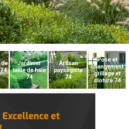
Pose et
 de
Jardinier
Artisan
changement
 74
taille de haie
paysagiste
grillage et
74
74
cloture 74
 Excellence et
y