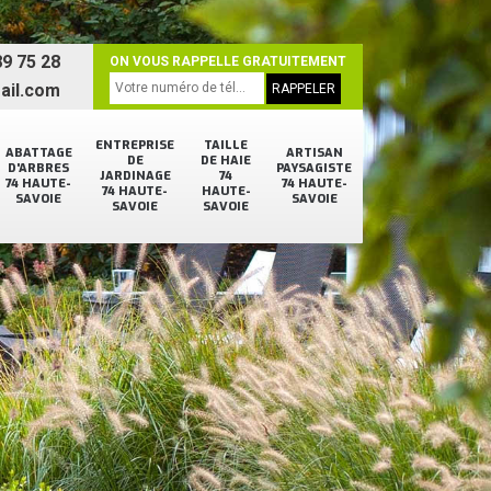
9 75 28
ON VOUS RAPPELLE GRATUITEMENT
ail.com
ENTREPRISE
TAILLE
ABATTAGE
ARTISAN
DE
DE HAIE
D'ARBRES
PAYSAGISTE
JARDINAGE
74
74 HAUTE-
74 HAUTE-
74 HAUTE-
HAUTE-
SAVOIE
SAVOIE
SAVOIE
SAVOIE