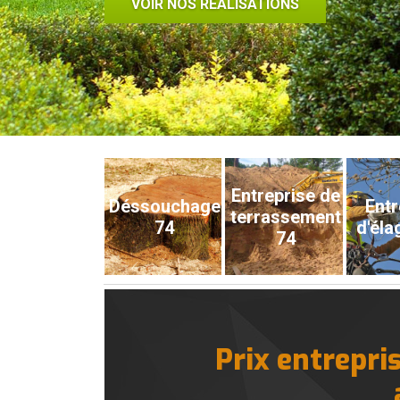
VOIR NOS RÉALISATIONS
Entreprise de
Déssouchage
Entr
terrassement
74
d'éla
74
Prix entrepri