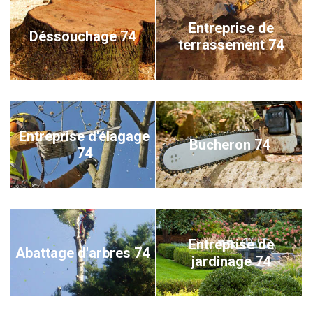
Entreprise de
Déssouchage 74
terrassement 74
Entreprise d'élagage
Bucheron 74
74
Entreprise de
Abattage d'arbres 74
jardinage 74