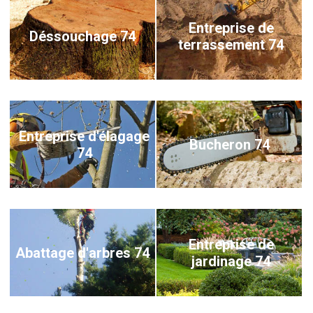
Entreprise de
Déssouchage 74
terrassement 74
Entreprise d'élagage
Bucheron 74
74
Entreprise de
Abattage d'arbres 74
jardinage 74