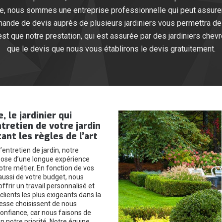
se, nous sommes une entreprise professionnelle qui peut assurer
mande de devis auprès de plusieurs jardiniers vous permettra de
’est que notre prestation, qui est assurée par des jardiniers che
que le devis que nous vous établirons le devis gratuitement.
 le jardinier qui
ntretien de votre jardin
ant les règles de l’art
l’entretien de jardin, notre
pose d’une longue expérience
otre métier. En fonction de vos
aussi de votre budget, nous
frir un travail personnalisé et
 clients les plus exigeants dans la
resse choisissent de nous
confiance, car nous faisons de
on notre priorité. Notre équipe