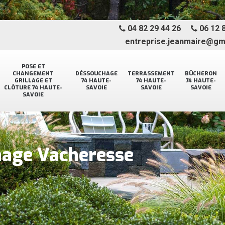
04 82 29 44 26
06 12 8
entreprise.jeanmaire@gm
POSE ET
CHANGEMENT
DÉSSOUCHAGE
TERRASSEMENT
BÛCHERON
GRILLAGE ET
74 HAUTE-
74 HAUTE-
74 HAUTE-
CLÔTURE 74 HAUTE-
SAVOIE
SAVOIE
SAVOIE
SAVOIE
inage Vacheresse