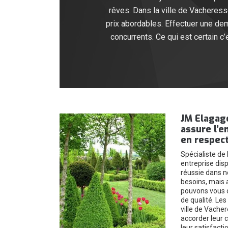
rêves. Dans la ville de Vacheres
prix abordables. Effectuer une de
concurrents. Ce qui est certain c
JM Elagage,
assure l’e
en respect
Spécialiste de 
entreprise dis
réussie dans n
besoins, mais 
pouvons vous of
de qualité. Les
ville de Vache
accorder leur 
leur satisfacti