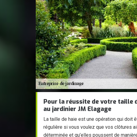
Pour la réussite de votre taille 
au jardinier JM Elagage
La taille de haie est une opération qui doit
régulière si vous voulez que vos clôtures a
déterminée et qu’elles poussent de manière 