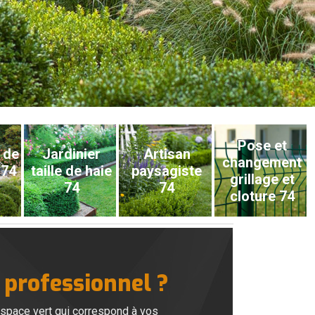
Pose et
 de
Jardinier
Artisan
changement
 74
taille de haie
paysagiste
grillage et
74
74
cloture 74
 professionnel ?
 espace vert qui correspond à vos