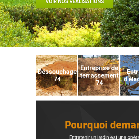
VOIR NOS RÉALISATIONS
Entreprise de
Déssouchage
Entr
terrassement
74
d'éla
74
Pourquoi demand
Entretenir un jardin est une opé