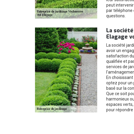
peut interveni
par téléphone 
questions.
La société
Elagage v
La société jar
avoir un engag
satisfaction du
qualifiée et p
services de jar
l'aménagement 
En choisissant
optez pour un p
basé sur la co
Que ce soit pou
harmonieux ou 
espaces verts, 
pour répondre