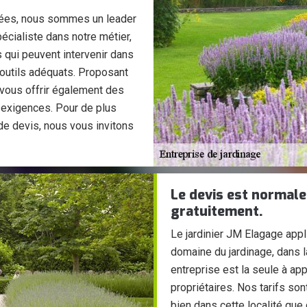
nées, nous sommes un leader
écialiste dans notre métier,
 qui peuvent intervenir dans
s outils adéquats. Proposant
vous offrir également des
 exigences. Pour de plus
e devis, nous vous invitons
Le devis est normal
gratuitement.
Le jardinier JM Elagage appl
domaine du jardinage, dans l
entreprise est la seule à app
propriétaires. Nos tarifs s
bien dans cette localité que