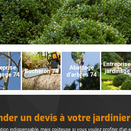
Entreprise
eprise
Abattage
Bucheron 74
jardinage
gage 74
d'arbres 74
er un devis à votre jardinier
ration indispensable, mais coûteuse si vous voulez profiter d’un