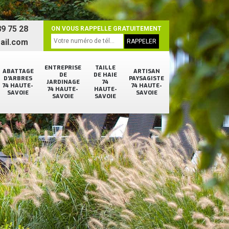
9 75 28
ON VOUS RAPPELLE GRATUITEMENT
ail.com
ENTREPRISE
TAILLE
ABATTAGE
ARTISAN
DE
DE HAIE
D'ARBRES
PAYSAGISTE
JARDINAGE
74
74 HAUTE-
74 HAUTE-
74 HAUTE-
HAUTE-
SAVOIE
SAVOIE
SAVOIE
SAVOIE