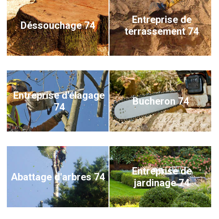
Entreprise de
Déssouchage 74
terrassement 74
Entreprise d'élagage
Bucheron 74
74
Entreprise de
Abattage d'arbres 74
jardinage 74