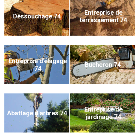
Entreprise de
Déssouchage 74
terrassement 74
Entreprise d'élagage
Bucheron 74
74
Entreprise de
Abattage d'arbres 74
jardinage 74