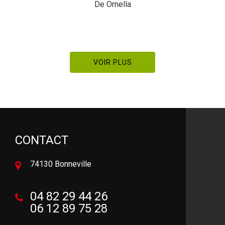
De Ornella
De Pier
VOIR PLUS
CONTACT
74130 Bonneville
04 82 29 44 26
06 12 89 75 28