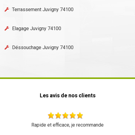
Terrassement Juvigny 74100
Elagage Juvigny 74100
Déssouchage Juvigny 74100
Les avis de nos clients
 efficace, je recommande
Très beau travail rien 
dynamiq